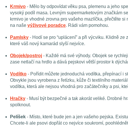
Krmivo
- Mělo by odpovídat věku psa, plemenu a jeho spe
vysoký podíl masa. Levným supermarketovým značkám se vy
krmivo je vhodné zrovna pro vašeho mazlíčka, přečtěte si 
na naše
výživové poradce
. Rádi vám pomohou.
Pamlsky
- Hodí se pro “uplácení” a při výcviku. Klidně ze
které váš nový kamarád slyší nejvíce.
Obojek/postroj
- Každé má své výhody. Obojek se rychleji
zase netlačí na hrdlo a dává pejskovi větší prostor k dýchá
Vodítko
- Pořídit můžete jednoduchá vodítka, přepínací i s
Obvykle jsou vyrobena z řetízku, kůže či textilního materi
vodítka, která ale nejsou vhodná pro začátečníky a psi, kte
Hračky
- Musí být bezpečné a tak akorát veliké. Drobné hr
spolknout.
Pelíšek
- Místo, které bude jen a jen vašeho pejska. Existu
Chcete-li ale psovi dopřát co nejvíce soukromí, poohlédně