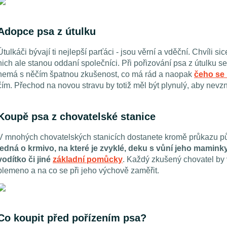
Adopce psa z útulku
Útulkáči bývají ti nejlepší parťáci - jsou věrní a vděční. Chvíli s
nich ale stanou oddaní společníci. Při pořizování psa z útulku se
nemá s něčím špatnou zkušenost, co má rád a naopak
čeho se 
čím. Přechod na novou stravu by totiž měl být plynulý, aby nevzn
Koupě psa z chovatelské stanice
V mnohých chovatelských stanicích dostanete kromě průkazu pů
jedná o krmivo, na které je zvyklé, deku s vůní jeho mamink
vodítko či jiné
základní pomůcky
. Každý zkušený chovatel by 
plemeno a na co se při jeho výchově zaměřit.
Co koupit před pořízením psa?