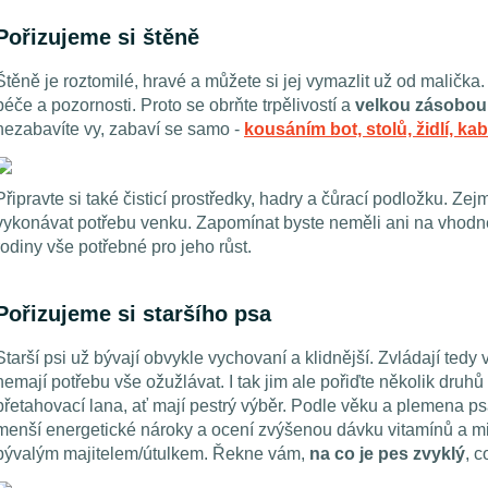
Pořizujeme si štěně
Štěně je roztomilé, hravé a můžete si jej vymazlit už od malička
péče a pozornosti. Proto se obrňte trpělivostí a
velkou zásobou
nezabavíte vy, zabaví se samo -
kousáním bot, stolů, židlí, k
Připravte si také čisticí prostředky, hadry a čůrací podložku. 
vykonávat potřebu venku. Zapomínat byste neměli ani na vhodn
rodiny vše potřebné pro jeho růst.
Pořizujeme si staršího psa
Starší psi už bývají obvykle vychovaní a klidnější. Zvládají te
nemají potřebu vše ožužlávat. I tak jim ale pořiďte několik druhů
přetahovací lana, ať mají pestrý výběr. Podle věku a plemena ps
menší energetické nároky a ocení zvýšenou dávku vitamínů a min
bývalým majitelem/útulkem. Řekne vám,
na co je pes zvyklý
, c