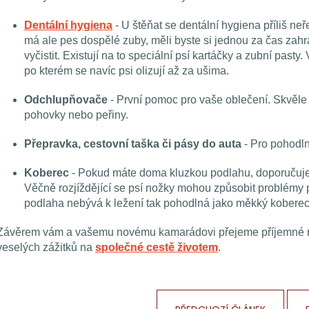
Dentální hygiena
- U štěňat se dentální hygiena příliš ne
má ale pes dospělé zuby, měli byste si jednou za čas zahr
vyčistit. Existují na to speciální psí kartáčky a zubní pasty
po kterém se navíc psi olizují až za ušima.
Odchlupňovače
- První pomoc pro vaše oblečení. Skvěle 
pohovky nebo peřiny.
Přepravka, cestovní taška či pásy do auta
- Pro pohodl
Koberec
- Pokud máte doma kluzkou podlahu, doporučujem
Věčně rozjíždějící se psí nožky mohou způsobit problémy 
podlaha nebývá k ležení tak pohodlná jako měkký koberec
Závěrem vám a vašemu novému kamarádovi přejeme příjemné 
veselých zážitků na
společné cestě životem
.