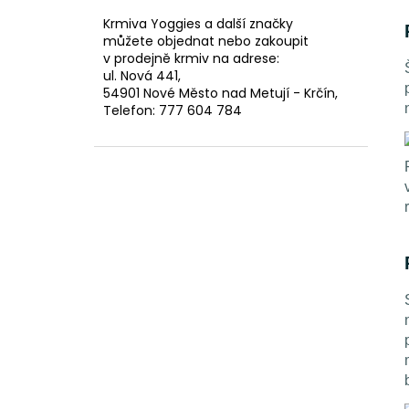
l
Krmiva Yoggies a další značky
můžete objednat nebo zakoupit
v prodejně krmiv na adrese:
ul. Nová 441,
54901 Nové Město nad Metují - Krčín,
Telefon: 777 604 784