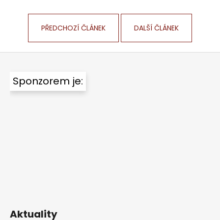
a
j
PŘEDCHOZÍ ČLÁNEK
DALŠÍ ČLÁNEK
í
t
Z
?
á
Sponzorem je:
p
a
t
HLEDAT
í
Aktuality