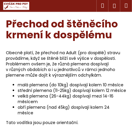
K
Přejít
Hledat
M
Přihl
na
o
obsah
Zpět
Zpět
š
Přechod od štěněcího
í
C
krmení k dospělému
k
o
p
Obecně platí, že přechod na Adult (pro dospělé) stravu
o
provádíme, když se štěně blíží své výšce v dospělosti.
t
Problémem ovšem je, že různá plemena dospívají
ř
v různých obdobích a i u jednotlivců v rámci jednoho
plemene může dojít k výraznějším odchylkám.
e
b
malá plemena (do 10kg) dospívají kolem 10 měsíce
střední plemena (11-25kg) dospívají kolem 12 měsíce
u
velká plemena (26-44kg) dospívají mezi 14-16
j
měsícem
e
obří plemena (nad 45kg) dospívají kolem 24
měsíce
t
e
Tato vodítka jsou pouze orientační.
n