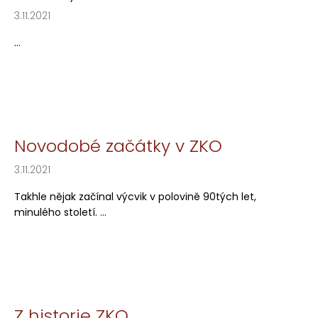
3.11.2021
...
Novodobé začátky v ZKO
3.11.2021
Takhle nějak začínal výcvik v polovině 90tých let,
minulého století. ...
Z historie ZKO