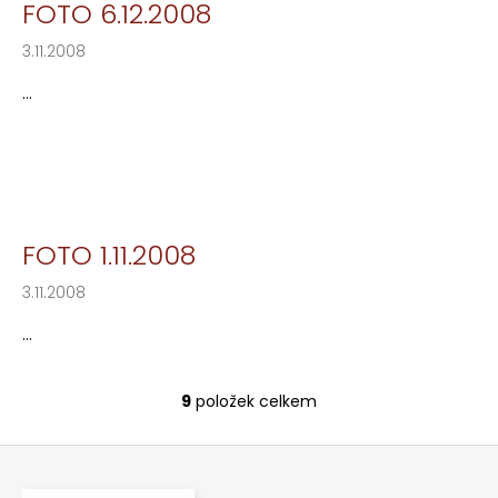
FOTO 6.12.2008
3.11.2008
...
FOTO 1.11.2008
3.11.2008
...
9
položek celkem
O
v
Z
l
á
á