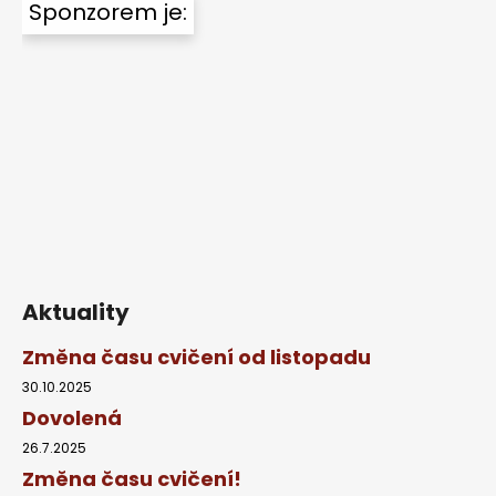
Sponzorem je:
d
p
a
a
c
t
í
í
p
r
v
k
y
v
ý
p
i
Aktuality
s
u
Změna času cvičení od listopadu
30.10.2025
Dovolená
26.7.2025
Změna času cvičení!