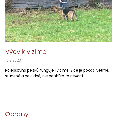
l
a
á
j
n
í
k
t
ů
?
Výcvik v zimě
18.2.2023
HLEDAT
Polepšovna pejsků funguje i v zimě. Sice je počasí větrné,
studené a nevlídné, ale pejskům to nevadí...
Obrany