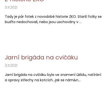
3.11.2021
Tady je pár fotek z novodobé historie ZKO. Starší fotky se
buďto nedochovali, nebo jsou uschovány v ...
Jarní brigáda na cvičáku
3.11.2021
Jarní brigáda na cvičáku byla ve znamení úklidu, natírání
a opravy střechy na kotcích...jak se nám&n...