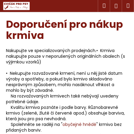
K
Přejít
Hledat
M
Přihl
na
o
obsah
Zpět
Zpět
š
Doporučení pro nákup
í
C
krmiva
k
o
p
Nakupujte ve specializovaných prodejnách.• Krmiva
o
nakupujte pouze v neporušených originálních obalech (s
výjimkou vzorků)
t
ř
• Nekupujte rozvažované krmení, není u něj jisté datum
e
výroby a spotřeby, a pokud bylo krmivo skladováno
nesprávným způsobem, mohlo nasáknout vlhkost a
b
mohlo by být závadné.
u
Na rozvažovaných krmivech také nebývají uvedeny
j
potřebné údaje.
Kvalitu krmiva poznáte i podle barvy. Různobarevné
e
krmivo (zelené, žluté či červené apod.) obsahuje barviva,
t
která jsou pro psa nevhodná.
e
Spolehněte se raději na "
obyčejné hnědé
" krmivo bez
přidaných barviv.
n