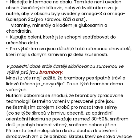
• Hledejte informace na obalu. Tam kde není uveden
a
obsah živočišných bílkovin, nebývá kvalitní krmivo, je
nutné, aby v obsahu byly uvedeny omega-3 a omega-
j
6,alespoň 3%(pro zdravou kůži a srst),
í
vitamíny, minerály a kladem je glukosamin a
t
chondroitin.
• Kupujte balení, které jste schopni spotřebovat do
?
určeného data.
• Pro výběr krmiva jsou důležité také reference chovatelů,
kteří mají s daným krmivem již delší zkušenosti.
V poslední době stále častěji skloňovanou surovinou ve
HLEDAT
výživě psů jsou
brambory
.
Mnozí z vás mají zažité, že brambory pes špatně tráví a
lidově řečeno je „nevyužije“. To se týká brambor doma
vařených.
Nutriční odborníci se shodují, že brambory zpracované
technologií šetrného vaření v přesycené páře jsou
nejšetrnějším zdrojem škrobů pro masožravé šelmy
(co se týče škrobů v krmivu obecně, za optimální
orientační hladinu se považuje rozmezí 30-50%, směrem
dolů je pohyb hodnot vítaný, směrem nahoru již ne.
Při tomto technologickém kroku dochází k otevření
škrobových zrn a želatinizaci škrobu, který se stává vysoce