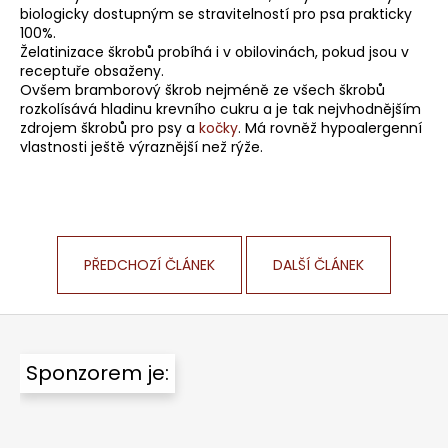
biologicky dostupným se stravitelností pro psa prakticky
100%.
Želatinizace škrobů probíhá i v obilovinách, pokud jsou v
receptuře obsaženy.
Ovšem bramborový škrob nejméně ze všech škrobů
rozkolísává hladinu krevního cukru a je tak nejvhodnějším
zdrojem škrobů pro psy a
kočky
. Má rovněž hypoalergenní
vlastnosti ještě výraznější než rýže.
PŘEDCHOZÍ ČLÁNEK
DALŠÍ ČLÁNEK
Z
á
Sponzorem je:
p
a
t